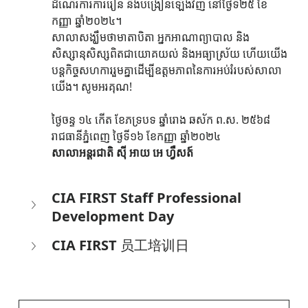
ដំណើរការការរៀន និងបង្រៀនឡើងវិញ នៅថ្ងៃទី២៥ ខែ
កញ្ញា ឆ្នាំ២០២៤។ 
សាលាសង្ឃឹមថាមាតាបិតា អ្នកអាណាព្យាបាល និង
សិស្សានុសិស្សពិតជាយោគយល់ និងអធ្យាស្រ័យ ហើយយើង
បន្តកិច្ចសហការរួមគ្នាដើម្បីឧត្តមភាពនៃការអប់រំរបស់សាលា
យើង។ សូមអរគុណ!
ថ្ងៃចន្ទ ១៤ កើត ខែភទ្របទ ឆ្នាំរោង ឆស័ក ព.ស. ២៥៦៨
រាជធានីភ្នំពេញ ថ្ងៃទី១៦ ខែកញ្ញា ឆ្នាំ២០២៤
សាលាអន្តរជាតិ ស៊ី អាយ អេ ហ្វឺសត៍
CIA FIRST Staff Professional 
Development Day
CIA FIRST 员工培训日