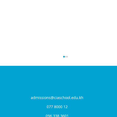
Contact Us
admissions@ciaschool.edu.kh
077 8000 12
096 338 3601