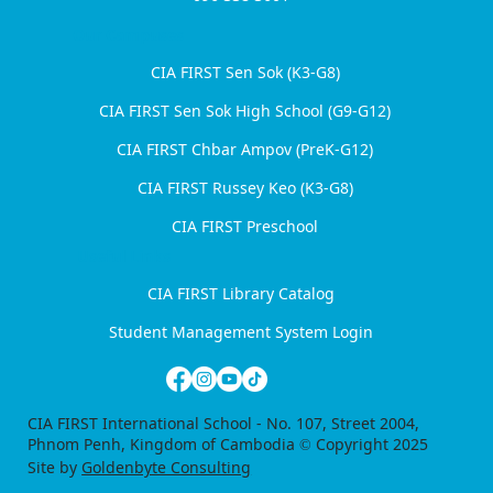
Letter of Announcement: Student
Recognition and Graduation
Our Campuses
Ceremonies for Academic Year 2025-
CIA FIRST Sen Sok (K3-G8)
2026
CIA FIRST Sen Sok High School (G9-G12)
CIA FIRST Chbar Ampov (PreK-G12)
CIA FIRST Russey Keo (K3-G8)
CIA FIRST Preschool
Useful Links
CIA FIRST Library Catalog
Student Management System Login
​CIA FIRST International School - No. 107, Street 2004,
Phnom Penh, Kingdom of Cambodia © Copyright 2025
Site by
Goldenbyte Consulting