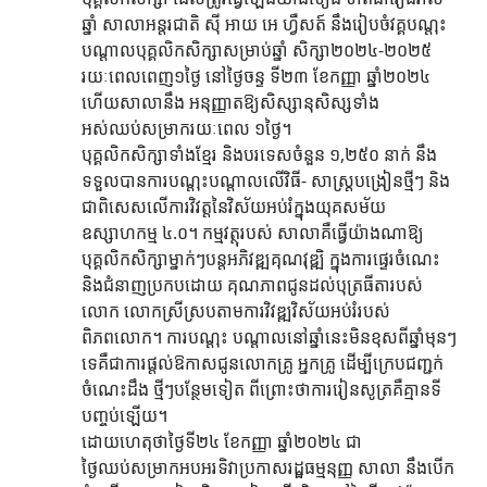
ឆ្នាំ សាលាអន្តរជាតិ ស៊ី អាយ អេ ហ្វឺសត៍ នឹងរៀបចំវគ្គបណ្តុះ
បណ្តាលបុគ្គលិកសិក្សាសម្រាប់ឆ្នាំ សិក្សា២០២៤-២០២៥ 
រយៈពេលពេញ១ថ្ងៃ នៅថ្ងៃចន្ទ ទី២៣ ខែកញ្ញា ឆ្នាំ២០២៤ 
ហើយសាលានឹង អនុញ្ញាតឱ្យសិស្សានុសិស្សទាំង
អស់ឈប់សម្រាករយៈពេល ១ថ្ងៃ។
បុគ្គលិកសិក្សាទាំងខ្មែរ និងបរទេសចំនួន ១,២៥០ នាក់ នឹង
ទទួលបានការបណ្តុះបណ្តាលលើវិធី- សាស្ត្របង្រៀនថ្មីៗ និង
ជាពិសេសលើការវិវត្តនៃវិស័យអប់រំក្នុងយុគសម័យ
ឧស្សាហកម្ម ៤.០។ កម្មវត្ថុរបស់ សាលាគឺធ្វើយ៉ាងណាឱ្យ
បុគ្គលិកសិក្សាម្នាក់ៗបន្តអភិវឌ្ឍគុណវុឌ្ឍិ ក្នុងការផ្ទេរចំណេះ 
និងជំនាញប្រកបដោយ គុណភាពជូនដល់បុត្រធីតារបស់
លោក លោកស្រីស្របតាមការវិវឌ្ឍវិស័យអប់រំរបស់
ពិភពលោក។ ការបណ្តុះ បណ្តាលនៅឆ្នាំនេះមិនខុសពីឆ្នាំមុនៗ
ទេគឺជាការផ្តល់ឱកាសជូនលោកគ្រូ អ្នកគ្រូ ដើម្បីក្រេបជញ្ជក់
ចំណេះដឹង ថ្មីៗបន្ថែមទៀត ពីព្រោះថាការរៀនសូត្រគឺគ្មានទី
បញ្ចប់ឡើយ។
ដោយហេតុថាថ្ងៃទី២៤ ខែកញ្ញា ឆ្នាំ២០២៤ ជា
ថ្ងៃឈប់សម្រាកអបអរទិវាប្រកាសរដ្ឋធម្មនុញ្ញ សាលា នឹងបើក