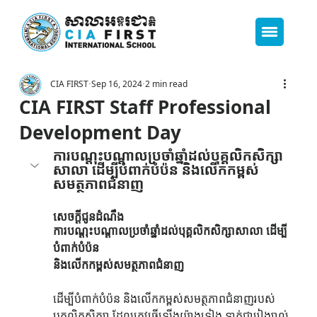
CIA FIRST
Sep 16, 2024
2 min read
CIA FIRST Staff Professional
Development Day
ការបណ្ដុះបណ្ដាលប្រចាំឆ្នាំដល់បុគ្គលិកសិក្សា
សាលា ដើម្បីបំពាក់បំប៉ន និងលើកកម្ពស់
សមត្ថភាពជំនាញ
សេចក្ដីជូនដំណឹង
ការបណ្ដុះបណ្ដាលប្រចាំឆ្នាំដល់បុគ្គលិកសិក្សាសាលា ដើម្បី
បំពាក់បំប៉ន 
និងលើកកម្ពស់សមត្ថភាពជំនាញ
ដើម្បីបំពាក់បំប៉ន និងលើកកម្ពស់សមត្ថភាពជំនាញរបស់
បុគ្គលិកសិក្សា ដែលត្រូវធ្វើឡើងយ៉ាងទៀង ទាត់ជារៀងរាល់