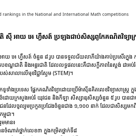
 rankings in the National and International Math competitions
តិ ស៊ី អាយ អេ ហ្វឺសត៍ ប្រឡងជាប់សិស្សពូកែគណិតវិទ្យាក
 អាយ អេ ហ្វឺសត៍ ចំនួន ៨ រូប បានទទួលជ័យលាភីយ៉ាងគាប់ប្រសើរក្នុង ក
របខណ្ឌជាតិ និងអន្តរជាតិ ដែលលទ្ធផលនេះគឺជាសក្ខីភាពនៃស្ដង់ ដាអប់រំ
ក់របស់សាលាលើមុខវិជ្ជាស្ទែម (STEM)។ 
ូកែទូទាំងប្រទេស ផ្នែកគណិតវិទ្យាដោយប្រើម៉ាស៊ីនគិតលេខវិទ្យាសាស្ត្រ ក្នុ
ៀបចំដោយក្រសួងអប់រំ យុវជន និងកីឡា សិស្សានុសិស្សចំនួន ៥ រូប បានជា
្ខជនដែលចូលរួមប្រកួតប្រជែងចំនួនជាង ១,១០០ នាក់ ដែលជាសិស្សមកព
្ពុជា។  
រួមមាន៖
នចំណាត់ថ្នាក់លេខ៣ ក្នុងកម្រិតថ្នាក់ទី៨