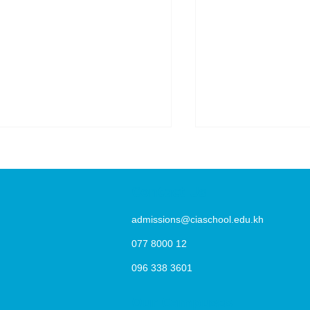
Contact Us
admissions@ciaschool.edu.kh
077 8000 12
IA FIRST International
From Underdog
096 338 3601
chool Joins Medical
Champions: The
ission to Support 3,000
CIA FIRST’s Ch
Our Campuses