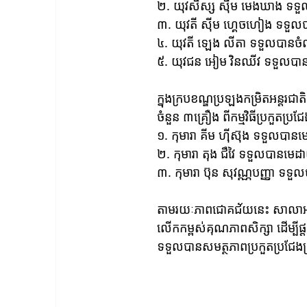
២. យុវសិស្ស ស៊ីម មេងឃាង ទទួលបា
៣. យុវតី ស៊ីម ហ្គេចហៀង ទទួលបាន
៤. យុវតី ឡេង លីតា ទទួលបានចំណាត់
៥. យុវជន អៀម វិនឈីវ ទទួលបានចំណ
ក្នុងក្របខណ្ឌប្រឡងកម្រិតអន្តរ
ចំនួន ៣គ្រឿង ពីកម្មវិធីប្រកួតប
១. កុមារា គីម ហ៊ីស៊ុង ទទួលបានមេ
២. កុមារា តុង ជឺវៃ ទទួលបានមេដាយប្
៣. កុមារា ប៊ុន សុវណ្ណបញ្ញា ទទួលបា
តាមរយៈភាពជោគជ័យនេះ សាលាអន្តរជាត
លើកកម្ពស់គុណភាពសិក្សា ដើម្បីផ្
ទទួលបានសមត្ថភាពប្រកួតប្រជែងគ្រប់