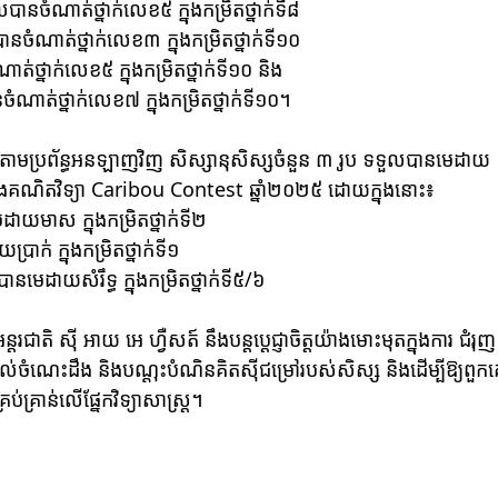
នចំណាត់ថ្នាក់លេខ៥ ក្នុងកម្រិតថ្នាក់ទី៨ 
ចំណាត់ថ្នាក់លេខ៣ ក្នុងកម្រិតថ្នាក់ទី១០ 
ថ្នាក់លេខ៥ ក្នុងកម្រិតថ្នាក់ទី១០ និង
ាត់ថ្នាក់លេខ៧ ក្នុងកម្រិតថ្នាក់ទី១០។
ជាតិតាមប្រព័ន្ធអនឡាញវិញ សិស្សានុសិស្សចំនួន ៣ រូប ទទួលបានមេដាយ
្រជែងគណិតវិទ្យា Caribou Contest ឆ្នាំ២០២៥ ដោយក្នុងនោះ៖ 
ដាយមាស ក្នុងកម្រិតថ្នាក់ទី២
រាក់ ក្នុងកម្រិតថ្នាក់ទី១
នមេដាយសំរឹទ្ធ ក្នុងកម្រិតថ្នាក់ទី៥/៦
ិ ស៊ី អាយ អេ ហ្វឺសត៍ នឹងបន្តប្ដេជ្ញាចិត្តយ៉ាងមោះមុតក្នុងការ ជំរុញ
ដល់ចំណេះដឹង និងបណ្ដុះបំណិនគិតស៊ីជម្រៅរបស់សិស្ស និងដើម្បីឱ្យពួកគ
គ្រាន់លើផ្នែកវិទ្យាសាស្ត្រ។ 