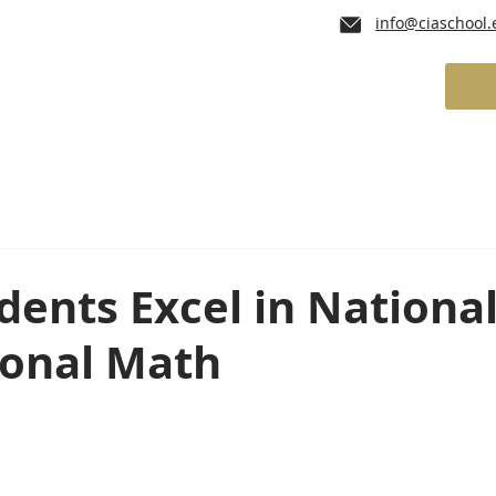
info@ciaschool.
lum
Admissions
School Services
d
dents Excel in Nationa
ional Math