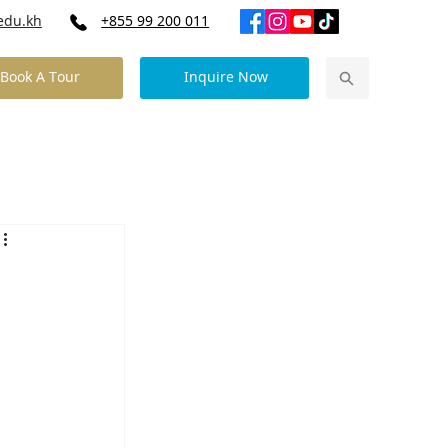
edu.kh
+855 99 200 011
Book A Tour
Inquire Now
Our Community News
Contact Us
l