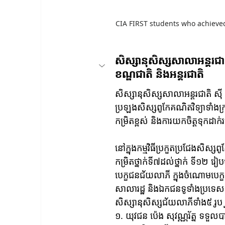
CIA FIRST students who achieved
សិស្សានុសិស្សសាលាអន្តរជា
ខណ្ឌជាតិ និងអន្តរជាតិ
សិស្សានុសិស្សសាលាអន្តរជាតិ ស៊ី
ប្រឡងសិស្សពូកែគណិតវិទ្យាទាំងក្
កម្រិតខ្ពស់ និងការយកចិត្តទុកដា
នៅក្នុងកម្មវិធីប្រកួតប្រជែងសិស្សព
កម្រិតថ្នាក់ទី៧ដល់ថ្នាក់ ទី១២ រ
បេក្ខជនជ័យលាភី ក្នុងចំណោមបេក
សាលារដ្ឋ និងឯកជនទូទាំងប្រទេសកម
សិស្សានុសិស្សជ័យលាភីទាំង៥ រូប 
១. យុវជន ប៉េង សុវណ្ណរ័ត្ន ទទួលបា