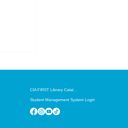
Useful Links
CIA FIRST Library Catalog
Student Management System Login
s to
 Rise of
bar Ampov